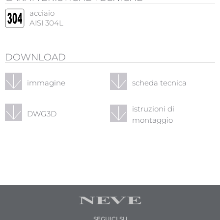
acciaio
AISI 304L
DOWNLOAD
immagine
scheda tecnica
istruzioni di
DWG3D
montaggio
SEGUICI SU