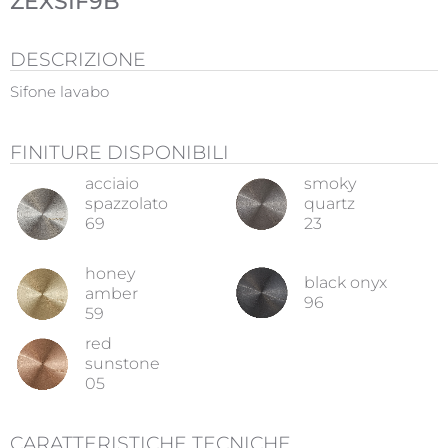
ZEXSIF9B
DESCRIZIONE
Sifone lavabo
FINITURE DISPONIBILI
acciaio
smoky
spazzolato
quartz
69
23
honey
black onyx
amber
96
59
red
sunstone
05
CARATTERISTICHE TECNICHE