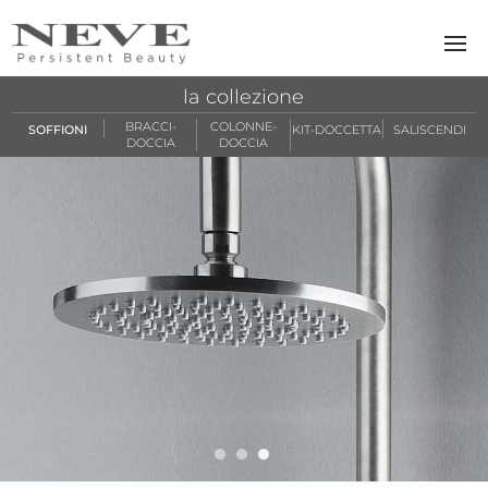
Skip to main content
la collezione
BRACCI-
COLONNE-
SOFFIONI
KIT-DOCCETTA
SALISCENDI
DOCCIA
DOCCIA
viva slide