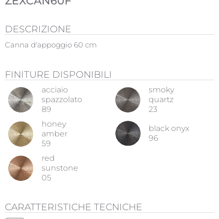
ZEXCAN60F
DESCRIZIONE
Canna d'appoggio 60 cm
FINITURE DISPONIBILI
acciaio
smoky
spazzolato
quartz
89
23
honey
black onyx
amber
96
59
red
sunstone
05
CARATTERISTICHE TECNICHE