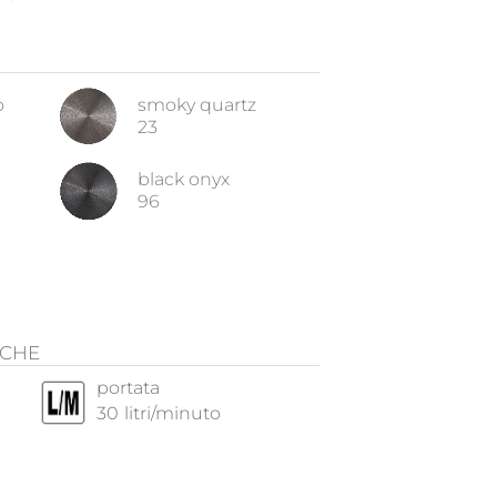
o
smoky quartz
23
black onyx
96
ICHE
portata
30
litri/minuto