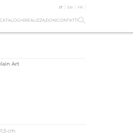
IT
EN
FR
CATALOGHI
REALIZZAZIONI
CONTATTI
lain Art
11,5 cm.