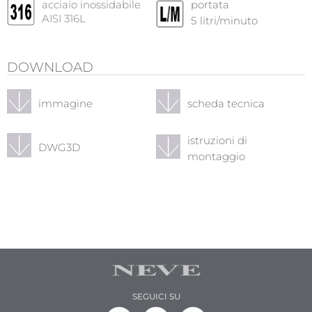
acciaio inossidabile
portata
AISI 316L
5
litri/minuto
DOWNLOAD
immagine
scheda tecnica
istruzioni di
DWG3D
montaggio
SEGUICI SU