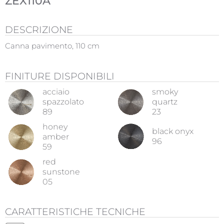
ZEX110A
DESCRIZIONE
Canna pavimento, 110 cm
FINITURE DISPONIBILI
acciaio
smoky
spazzolato
quartz
89
23
honey
black onyx
amber
96
59
red
sunstone
05
CARATTERISTICHE TECNICHE