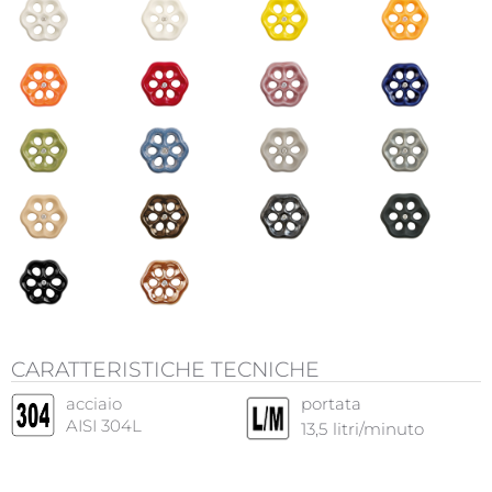
CARATTERISTICHE TECNICHE
acciaio
portata
AISI 304L
13,5
litri/minuto