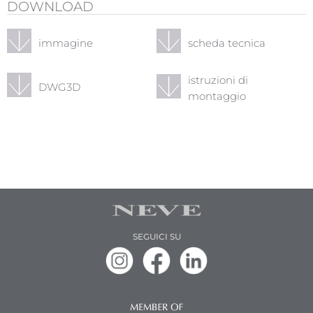
DOWNLOAD
immagine
scheda tecnica
istruzioni di
DWG3D
montaggio
SEGUICI SU