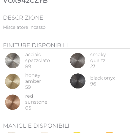
VOX942CZYB
DESCRIZIONE
Miscelatore incasso
FINITURE DISPONIBILI
acciaio
smoky
spazzolato
quartz
89
23
honey
black onyx
amber
96
59
red
sunstone
05
MANIGLIE DISPONIBILI