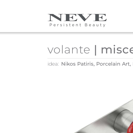
Skip to main content
volante
| misc
idea:
Nikos Patiris, Porcelain Art