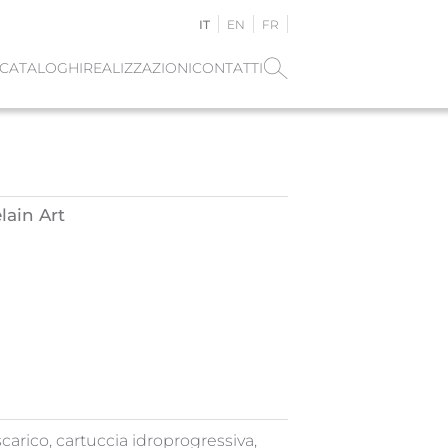
IT
EN
FR
CATALOGHI
REALIZZAZIONI
CONTATTI
lain Art
carico, cartuccia idroprogressiva,