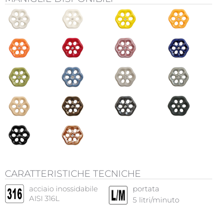
CARATTERISTICHE TECNICHE
acciaio inossidabile
portata
AISI 316L
5
litri/minuto