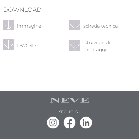
DOWNLOAD
immagine
scheda tecnica
istruzioni di
DWG3D
montaggio
SEGUICI SU