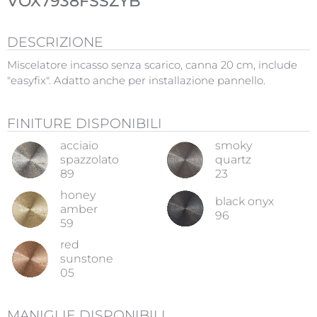
VOX7938FSSZYB
DESCRIZIONE
Miscelatore incasso senza scarico, canna 20 cm, include
"easyfix". Adatto anche per installazione pannello.
FINITURE DISPONIBILI
acciaio
smoky
spazzolato
quartz
89
23
honey
black onyx
amber
96
59
red
sunstone
05
MANIGLIE DISPONIBILI