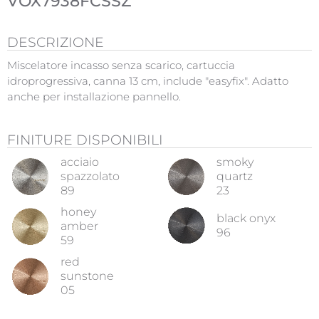
VOX7938FCSSZ
DESCRIZIONE
Miscelatore incasso senza scarico, cartuccia
idroprogressiva, canna 13 cm, include "easyfix". Adatto
anche per installazione pannello.
FINITURE DISPONIBILI
acciaio
smoky
spazzolato
quartz
89
23
honey
black onyx
amber
96
59
red
sunstone
05