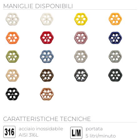
MANIGLIE DISPONIBILI
CARATTERISTICHE TECNICHE
acciaio inossidabile
portata
AISI 316L
5
litri/minuto