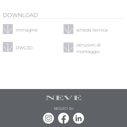
DOWNLOAD
immagine
scheda tecnica
istruzioni di
DWG3D
montaggio
SEGUICI SU