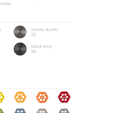
nello.
o
smoky quartz
23
black onyx
96