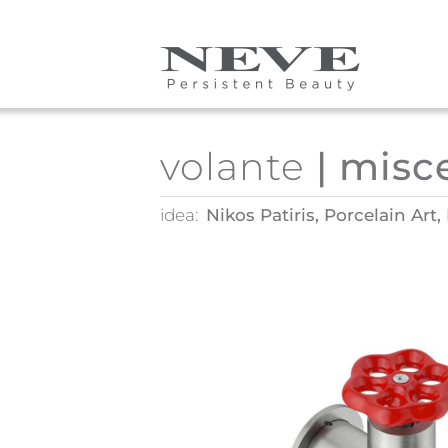
Skip to main content
volante
| misc
idea:
Nikos Patiris, Porcelain Art