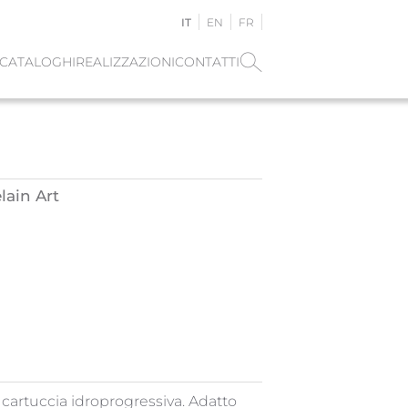
IT
EN
FR
CATALOGHI
REALIZZAZIONI
CONTATTI
lain Art
 cartuccia idroprogressiva. Adatto