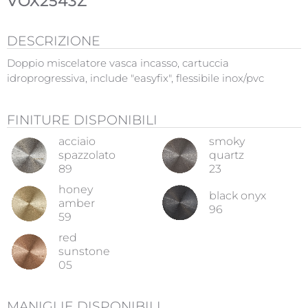
VOX2543Z
DESCRIZIONE
Doppio miscelatore vasca incasso, cartuccia
idroprogressiva, include "easyfix", flessibile inox/pvc
FINITURE DISPONIBILI
acciaio
smoky
spazzolato
quartz
89
23
honey
black onyx
amber
96
59
red
sunstone
05
MANIGLIE DISPONIBILI