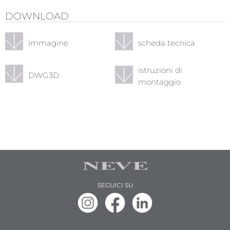
DOWNLOAD
immagine
scheda tecnica
istruzioni di
DWG3D
montaggio
SEGUICI SU