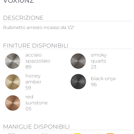
VOX10NZ
DESCRIZIONE
Rubinetto arresto incasso da 1/2"
FINITURE DISPONIBILI
acciaio
smoky
spazzolato
quartz
89
23
honey
black onyx
amber
96
59
red
sunstone
05
MANIGLIE DISPONIBILI