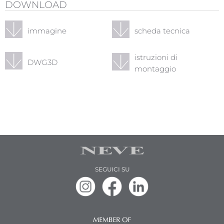
DOWNLOAD
immagine
scheda tecnica
istruzioni di
DWG3D
montaggio
SEGUICI SU