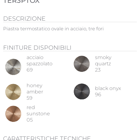
TER3PTOX
DESCRIZIONE
Piastra termostatico ovale in acciaio, tre fori
FINITURE DISPONIBILI
acciaio
smoky
spazzolato
quartz
69
23
honey
black onyx
amber
96
59
red
sunstone
05
CARATTERISTICHE TECNICHE