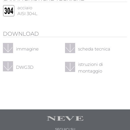
acciaio
AISI 304L
DOWNLOAD
immagine
scheda tecnica
istruzioni di
DWG3D
montaggio
SEGUICI SU