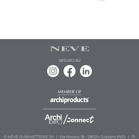
SEGUICI SU
© NEVE RUBINETTERIE Srl
|
Via Novara, 18 - 28024 Gozzano (NO)
|
PI