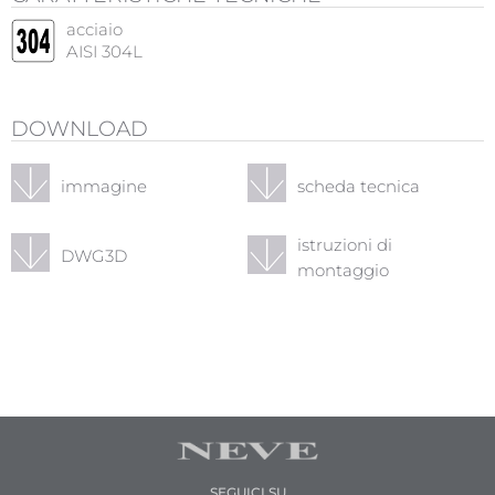
acciaio
AISI 304L
DOWNLOAD
immagine
scheda tecnica
istruzioni di
DWG3D
montaggio
SEGUICI SU