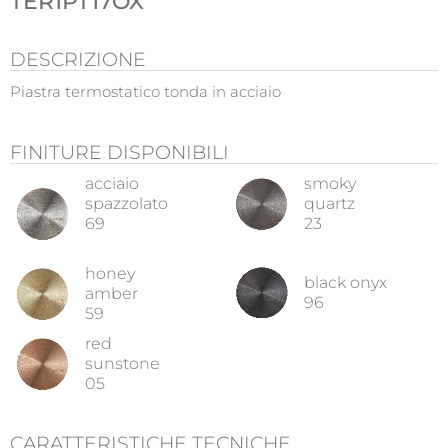
TER1PT17OX
DESCRIZIONE
Piastra termostatico tonda in acciaio
FINITURE DISPONIBILI
acciaio
smoky
spazzolato
quartz
69
23
honey
black onyx
amber
96
59
red
sunstone
05
CARATTERISTICHE TECNICHE