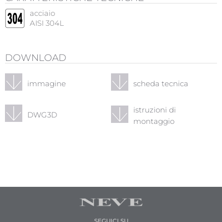
acciaio
AISI 304L
DOWNLOAD
immagine
scheda tecnica
istruzioni di
DWG3D
montaggio
SEGUICI SU