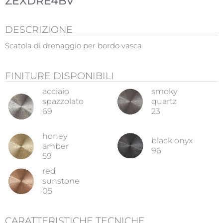
ZEXDRE4BV
DESCRIZIONE
Scatola di drenaggio per bordo vasca
FINITURE DISPONIBILI
acciaio
smoky
spazzolato
quartz
69
23
honey
black onyx
amber
96
59
red
sunstone
05
CARATTERISTICHE TECNICHE