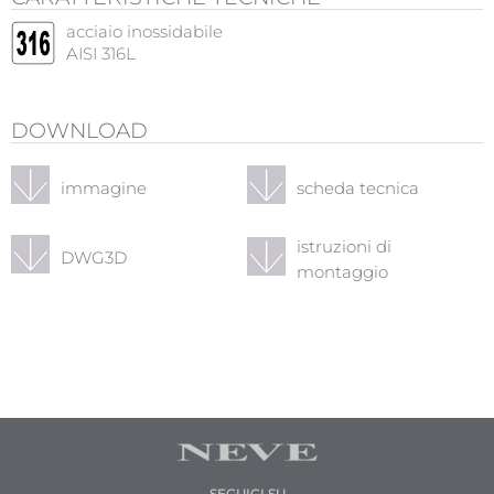
acciaio inossidabile
AISI 316L
DOWNLOAD
immagine
scheda tecnica
istruzioni di
DWG3D
montaggio
SEGUICI SU