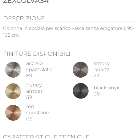
ZEXCOLVAS4
DESCRIZIONE
Colonna in acciaio per scarico vasca senza erogatore l. 95-
105 cm.
FINITURE DISPONIBILI
acciaio
smoky
spazzolato
quartz
89
23
honey
black onyx
amber
96
59
red
sunstone
05
CARATTERISTICHE TECNICHE