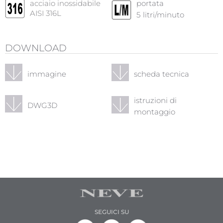
acciaio inossidabile
portata
AISI 316L
5
litri/minuto
DOWNLOAD
immagine
scheda tecnica
istruzioni di
DWG3D
montaggio
SEGUICI SU