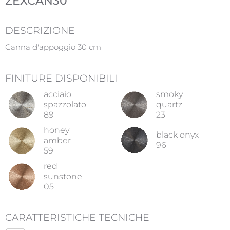
ZEXCAN30
DESCRIZIONE
Canna d'appoggio 30 cm
FINITURE DISPONIBILI
acciaio
smoky
spazzolato
quartz
89
23
honey
black onyx
amber
96
59
red
sunstone
05
CARATTERISTICHE TECNICHE