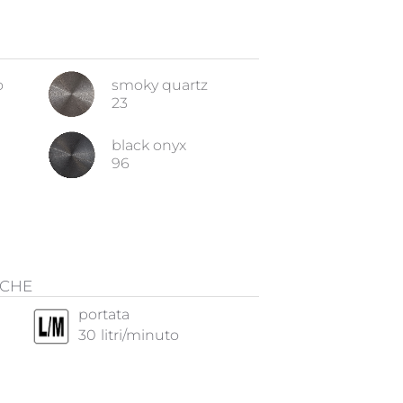
o
smoky quartz
23
black onyx
96
ICHE
portata
30
litri/minuto