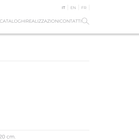
IT
EN
FR
CATALOGHI
REALIZZAZIONI
CONTATTI
 20 cm.