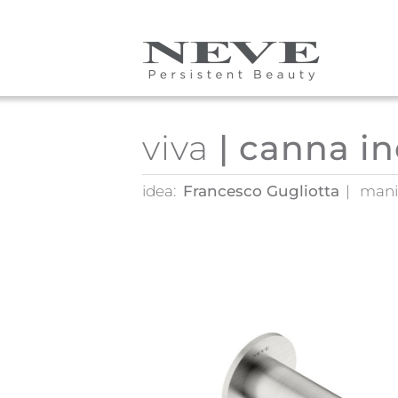
Skip to main content
viva
| canna i
idea:
Francesco Gugliotta
mani