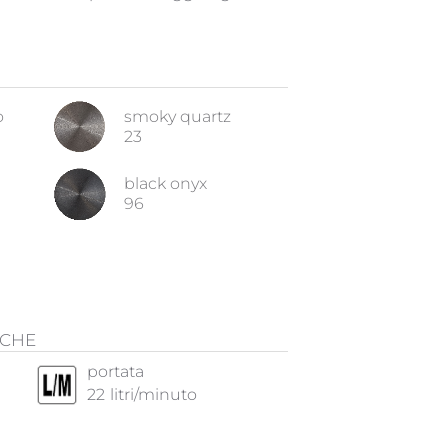
o
smoky quartz
23
black onyx
96
ICHE
portata
22
litri/minuto