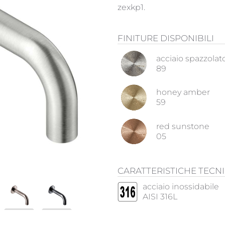
zexkp1.
FINITURE DISPONIBILI
acciaio spazzolat
89
honey amber
59
red sunstone
05
CARATTERISTICHE TECN
acciaio inossidabile
AISI 316L