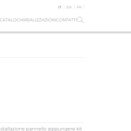
IT
EN
FR
CATALOGHI
REALIZZAZIONI
CONTATTI
nstallazione pannello aggiungere kit