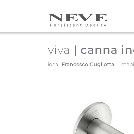
Skip to main content
viva
| canna i
idea:
Francesco Gugliotta
mani