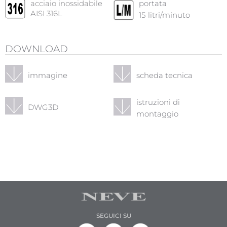
acciaio inossidabile
portata
AISI 316L
15
litri/minuto
DOWNLOAD
immagine
scheda tecnica
istruzioni di
DWG3D
montaggio
SEGUICI SU