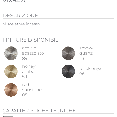
VIX942C
DESCRIZIONE
Miscelatore incasso
FINITURE DISPONIBILI
acciaio
smoky
spazzolato
quartz
89
23
honey
black onyx
amber
96
59
red
sunstone
05
CARATTERISTICHE TECNICHE