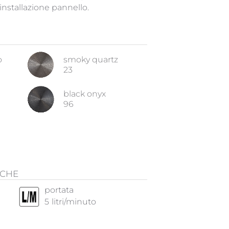
installazione pannello.
o
smoky quartz
23
black onyx
96
ICHE
portata
5
litri/minuto