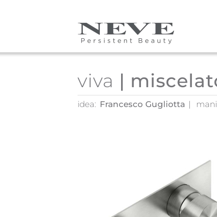
Skip to main content
viva
| miscelat
idea:
Francesco Gugliotta
mani