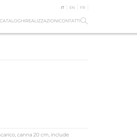
IT
EN
FR
CATALOGHI
REALIZZAZIONI
CONTATTI
scarico, canna 20 cm, include