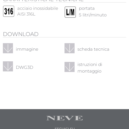
acciaio inossidabile
portata
AISI 316L
5
litri/minuto
DOWNLOAD
immagine
scheda tecnica
istruzioni di
DWG3D
montaggio
SEGUICI SU