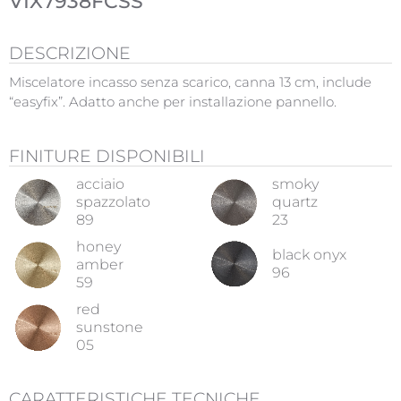
VIX7938FCSS
DESCRIZIONE
Miscelatore incasso senza scarico, canna 13 cm, include
“easyfix”. Adatto anche per installazione pannello.
FINITURE DISPONIBILI
acciaio
smoky
spazzolato
quartz
89
23
honey
black onyx
amber
96
59
red
sunstone
05
CARATTERISTICHE TECNICHE