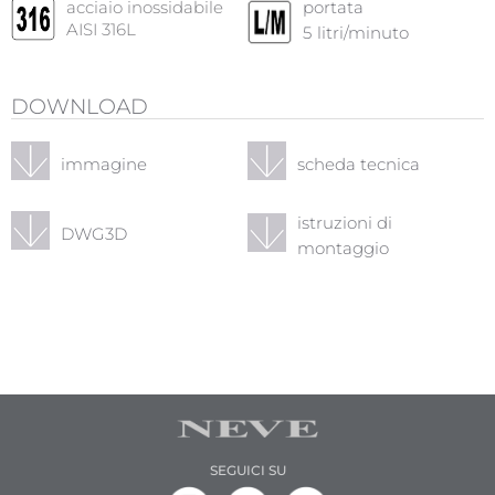
acciaio inossidabile
portata
AISI 316L
5
litri/minuto
DOWNLOAD
immagine
scheda tecnica
istruzioni di
DWG3D
montaggio
SEGUICI SU