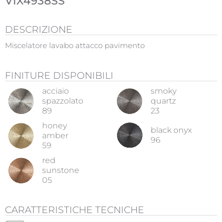
VIX4938SS
DESCRIZIONE
Miscelatore lavabo attacco pavimento
FINITURE DISPONIBILI
acciaio
smoky
spazzolato
quartz
89
23
honey
black onyx
amber
96
59
red
sunstone
05
CARATTERISTICHE TECNICHE