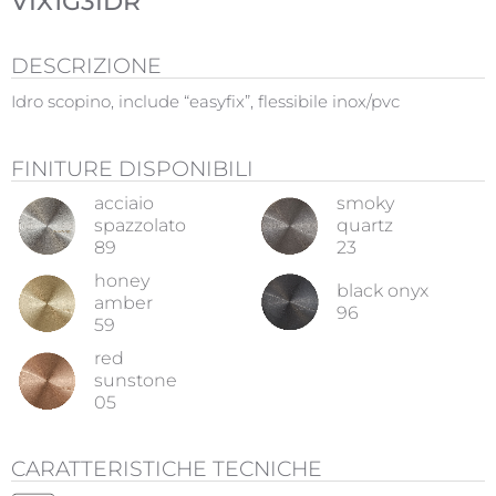
VIX1G3IDR
DESCRIZIONE
Idro scopino, include “easyfix”, flessibile inox/pvc
FINITURE DISPONIBILI
acciaio
smoky
spazzolato
quartz
89
23
honey
black onyx
amber
96
59
red
sunstone
05
CARATTERISTICHE TECNICHE