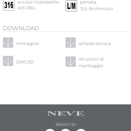
acciaio inossidabile
portata
AISI 316L
15,5
litri/minuto
DOWNLOAD
immagine
scheda tecnica
istruzioni di
DWG3D
montaggio
SEGUICI SU