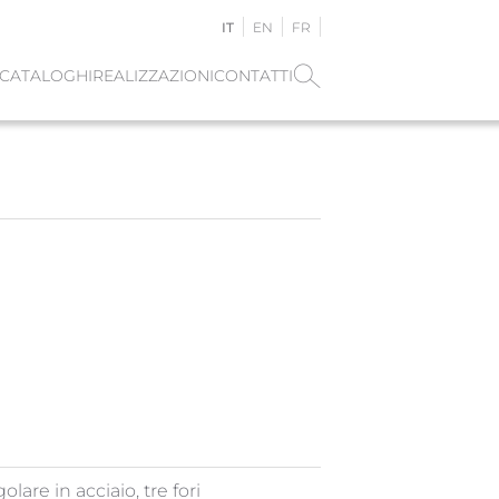
IT
EN
FR
CATALOGHI
REALIZZAZIONI
CONTATTI
lare in acciaio, tre fori