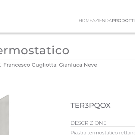
HOME
AZIENDA
PRODOTTI
termostatico
:
Francesco Gugliotta, Gianluca Neve
TER3PQOX
DESCRIZIONE
Piastra termostatico rettango