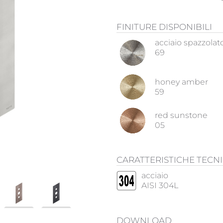
FINITURE DISPONIBILI
acciaio spazzolat
69
honey amber
59
red sunstone
05
CARATTERISTICHE TECN
acciaio
AISI 304L
DOWNLOAD