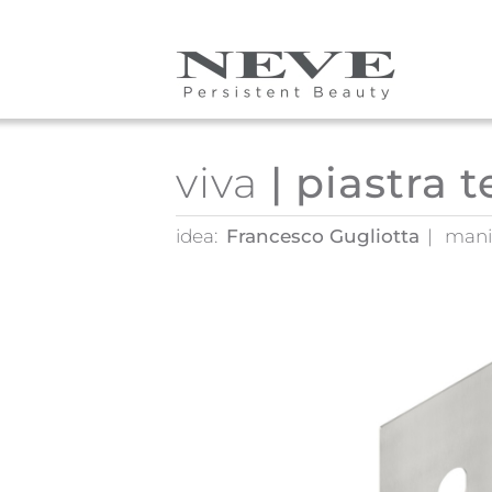
Skip to main content
viva
| piastra 
idea:
Francesco Gugliotta
mani