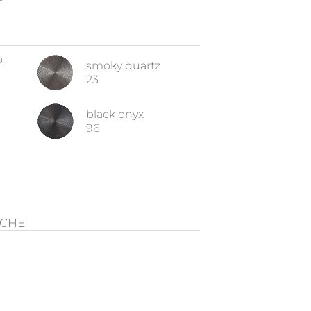
o
smoky quartz
23
black onyx
96
ICHE