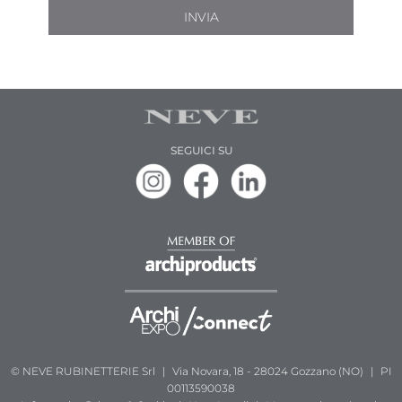
INVIA
SEGUICI SU
© NEVE RUBINETTERIE Srl
|
Via Novara, 18 - 28024 Gozzano (NO)
|
PI
00113590038