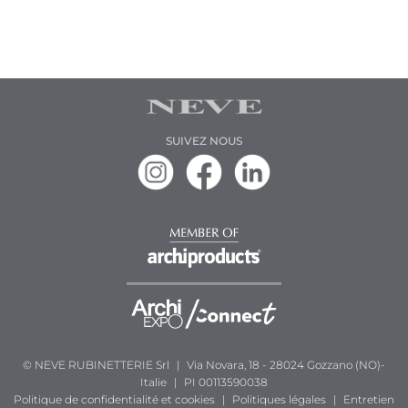
SUIVEZ NOUS
© NEVE RUBINETTERIE Srl
|
Via Novara, 18 - 28024 Gozzano (NO)-
Italie
|
PI 00113590038
Politique de confidentialité et cookies
|
Politiques légales
|
Entretien