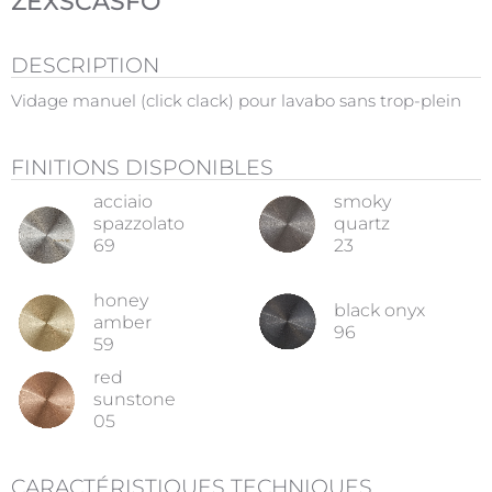
ZEXSCASFO
DESCRIPTION
Vidage manuel (click clack) pour lavabo sans trop-plein
FINITIONS DISPONIBLES
acciaio
smoky
spazzolato
quartz
69
23
honey
black onyx
amber
96
59
red
sunstone
05
CARACTÉRISTIQUES TECHNIQUES