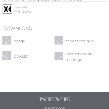
acciaio
AISI 304L
DOWNLOAD
image
fiche technique
instructions de
DWG3D
montage
SUIVEZ NOUS