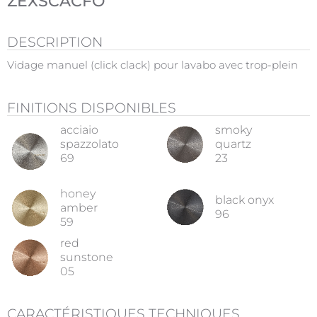
ZEXSCACFO
DESCRIPTION
Vidage manuel (click clack) pour lavabo avec trop-plein
FINITIONS DISPONIBLES
acciaio
smoky
spazzolato
quartz
69
23
honey
black onyx
amber
96
59
red
sunstone
05
CARACTÉRISTIQUES TECHNIQUES