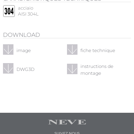
acciaio
AISI 304L
DOWNLOAD
image
fiche technique
instructions de
DWG3D
montage
SUIVEZ NOUS