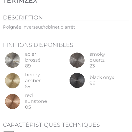
TER1MZEX
DESCRIPTION
Poignée inverseur/robinet d'arrêt
FINITIONS DISPONIBLES
acier
smoky
brossé
quartz
89
23
honey
black onyx
amber
96
59
red
sunstone
05
CARACTÉRISTIQUES TECHNIQUES