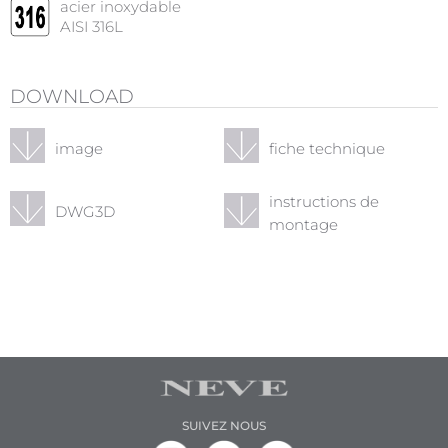
acier inoxydable
AISI 316L
DOWNLOAD
image
fiche technique
instructions de
DWG3D
montage
SUIVEZ NOUS