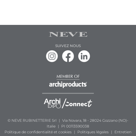
SUIVEZ NOUS
© NEVE RUBINETTERIE Srl
|
Via Novara, 18 - 28024 Gozzano (NO)-
Italie
|
PI 00113590038
Politique de confidentialité et cookies
|
Politiques légales
|
Entretien