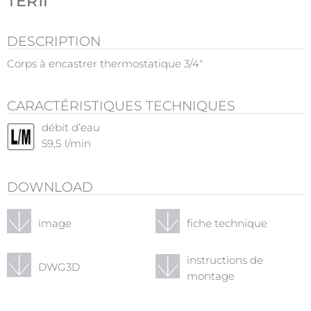
TER1I
DESCRIPTION
Corps à encastrer thermostatique 3/4"
CARACTÉRISTIQUES TECHNIQUES
débit d’eau
59,5
l/min
DOWNLOAD
image
fiche technique
instructions de
DWG3D
montage