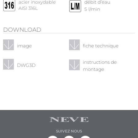
acier inoxydable
débit d’eau
AISI 316L
5
l/min
DOWNLOAD
image
fiche technique
instructions de
DWG3D
montage
SUIVEZ NOUS