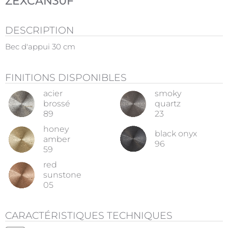
ZEXCAN30F
DESCRIPTION
Bec d'appui 30 cm
FINITIONS DISPONIBLES
acier
smoky
brossé
quartz
89
23
honey
black onyx
amber
96
59
red
sunstone
05
CARACTÉRISTIQUES TECHNIQUES