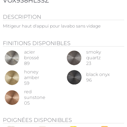
VOX938HLSSZ
DESCRIPTION
Mitigeur haut d'appui pour lavabo sans vidage
FINITIONS DISPONIBLES
acier
smoky
brossé
quartz
89
23
honey
black onyx
amber
96
59
red
sunstone
05
POIGNÉES DISPONIBLES