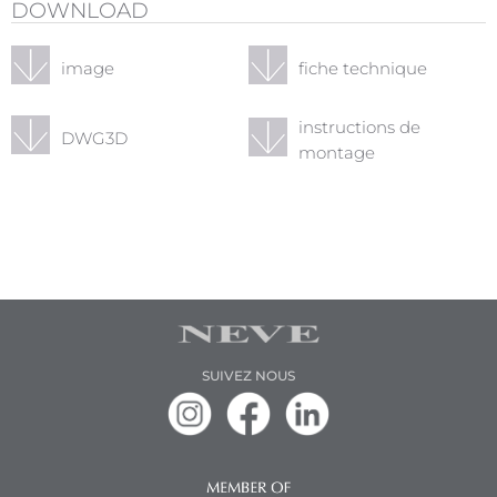
DOWNLOAD
image
fiche technique
instructions de
DWG3D
montage
SUIVEZ NOUS