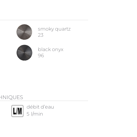
smoky quartz
23
black onyx
96
CHNIQUES
débit d’eau
5
l/min