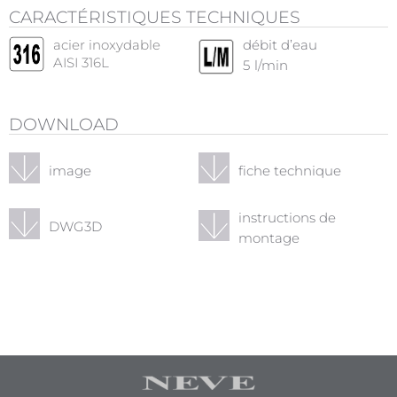
CARACTÉRISTIQUES TECHNIQUES
acier inoxydable
débit d’eau
AISI 316L
5
l/min
DOWNLOAD
image
fiche technique
instructions de
DWG3D
montage