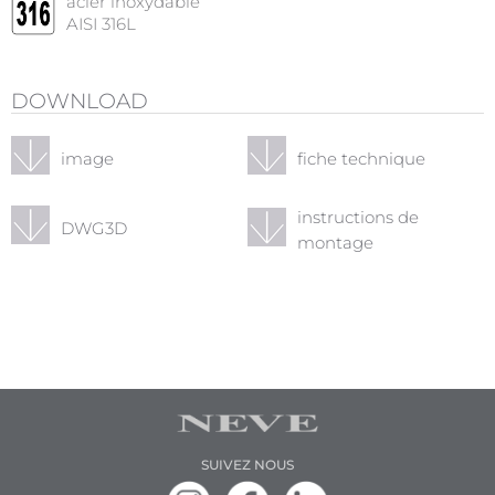
acier inoxydable
AISI 316L
DOWNLOAD
image
fiche technique
instructions de
DWG3D
montage
SUIVEZ NOUS