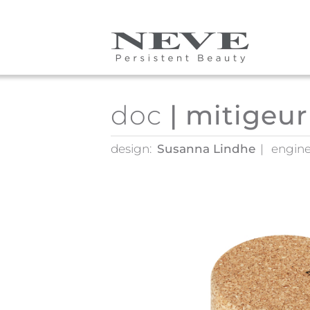
Skip to main content
doc
| mitigeur
design:
Susanna Lindhe
engine