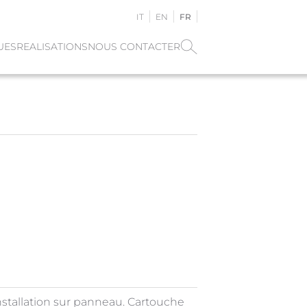
IT
EN
FR
UES
REALISATIONS
NOUS CONTACTER
nstallation sur panneau. Cartouche