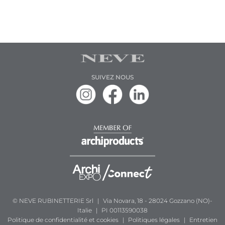
SUIVEZ NOUS
© NEVE RUBINETTERIE Srl
|
Via Novara, 18 - 28024 Gozzano (NO)-
Italie
|
PI 00113590038
Politique de confidentialité et cookies
|
Politiques légales
|
Entretien