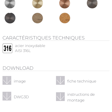
CARACTÉRISTIQUES TECHNIQUES
acier inoxydable
AISI 316L
DOWNLOAD
image
fiche technique
instructions de
DWG3D
montage