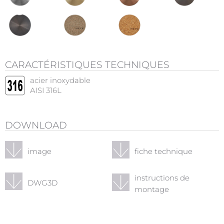
CARACTÉRISTIQUES TECHNIQUES
acier inoxydable
AISI 316L
DOWNLOAD
image
fiche technique
instructions de
DWG3D
montage