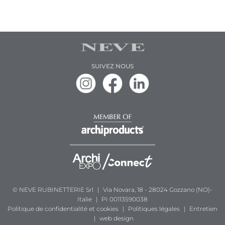
SUIVEZ NOUS
© NEVE RUBINETTERIE Srl
|
Via Novara, 18 - 28024 Gozzano (NO)-
Italie
|
PI 00113590038
Politique de confidentialité et cookies
|
Politiques légales
|
Entretien
|
web design