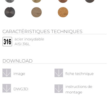
CARACTÉRISTIQUES TECHNIQUES
acier inoxydable
AISI 316L
DOWNLOAD
image
fiche technique
instructions de
DWG3D
montage