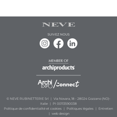
SUIVEZ NOUS
© NEVE RUBINETTERIE Srl
|
Via Novara, 18 - 28024 Gozzano (NO)-
Italie
|
PI 00113590038
Politique de confidentialité et cookies
|
Politiques légales
|
Entretien
|
web design