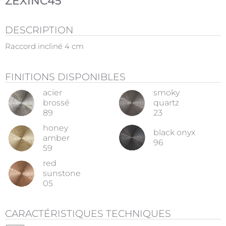
ZEXINC45
DESCRIPTION
Raccord incliné 4 cm
FINITIONS DISPONIBLES
acier
smoky
brossé
quartz
89
23
honey
black onyx
amber
96
59
red
sunstone
05
CARACTÉRISTIQUES TECHNIQUES