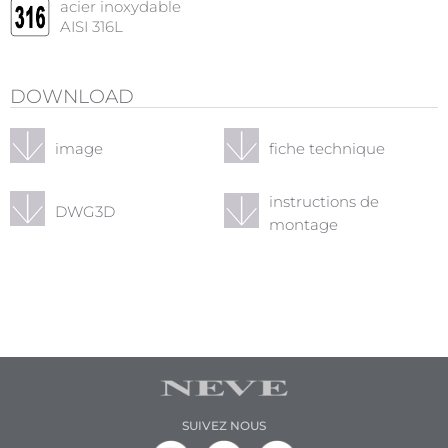
acier inoxydable
AISI 316L
DOWNLOAD
image
fiche technique
instructions de
DWG3D
montage
SUIVEZ NOUS